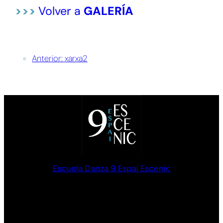
>>>
Volver a
GALERÍA
«
Anterior:
xarxa2
Escuela Danza 9 Espai Escenic
Formación en Danza clásica y Contemporánea. Palma de
Mallorca