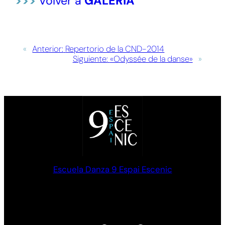
>>>
Volver a
GALERÍA
«
Anterior:
Repertorio de la CND-2014
Siguiente:
«Odyssée de la danse»
»
Escuela Danza 9 Espai Escenic
Formación en Danza clásica y Contemporánea. Palma de
Mallorca