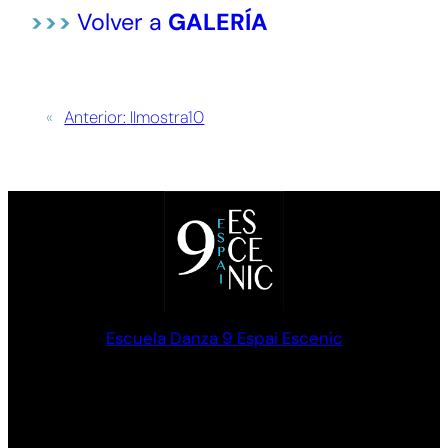
>>>
Volver a
GALERÍA
«
Anterior:
IImostra10
Escuela Danza 9 Espai Escenic
Formación en Danza clásica y Contemporánea. Palma de
Mallorca