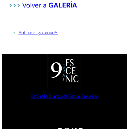
>>>
Volver a
GALERÍA
«
Anterior:
galajove8
Escuela Danza 9 Espai Escenic
Formación en Danza clásica y Contemporánea. Palma de
Mallorca