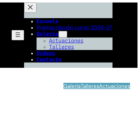
Escuela
Preinscripción curso 2026-27
Galeria
Actuaciones
Talleres
Vídeos
Contacto
Galería
Talleres
Actuaciones