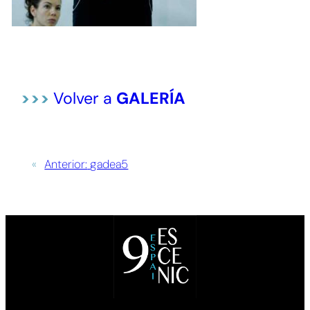
>>>
Volver a
GALERÍA
«
Anterior:
gadea5