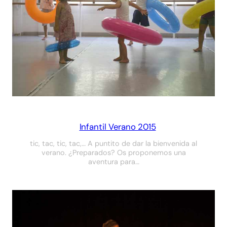
Infantil Verano 2015
tic, tac, tic, tac,… A puntito de dar la bienvenida al
verano. ¿Preparados? Os proponemos una
aventura para…